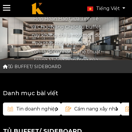
Tiếng Việt
Tủ Buffet Tối Giản - Sự Kết
Hợp Hoàn Hảo Giữa Tinh Tế
và Chức Năng Chiếc tủ buffet
này không chỉ là một món đồ
nội thất thông thường mà
còn là điểm nhấn nghệ thuật
trong không gian sống của
TỦ BUFFET/ SIDEBOARD
bạn. Được chế tác từ gỗ tự
nhiên cao cấp, tủ buffet sở
hữu những đường nét tối
Danh mục bài viết
giản và hiện đại, mang đến vẻ
đẹp thanh lịch và sang trọng.
Tin doanh nghiệp
Cẩm nang xây nhà
TỦ BUFFET/ SIDEBOARD