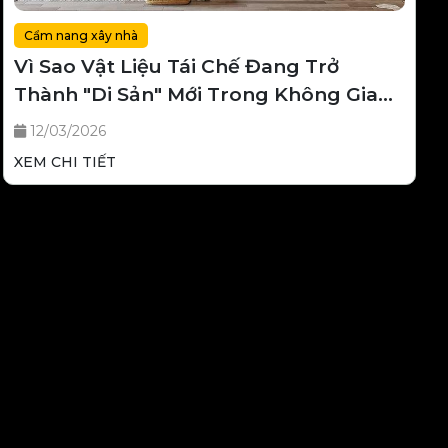
Cẩm nang xây nhà
Vì Sao Vật Liệu Tái Chế Đang Trở
Thành "Di Sản" Mới Trong Không Gian
Sống?
12/03/2026
XEM CHI TIẾT