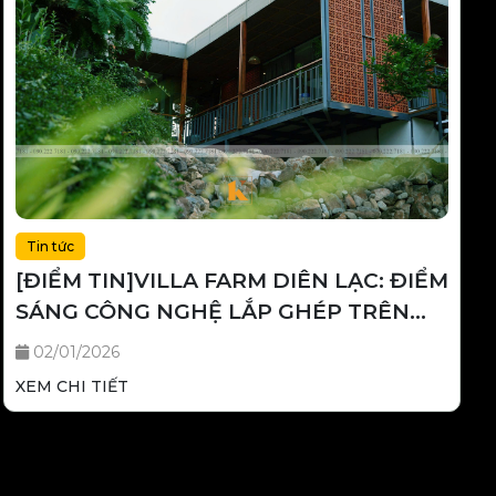
Tin tức
[ĐIỂM TIN]VILLA FARM DIÊN LẠC: ĐIỂM
SÁNG CÔNG NGHỆ LẮP GHÉP TRÊN
BẢN ĐỒ NGHỈ DƯỠNG KIẾN TRÚC VIỆT
02/01/2026
XEM CHI TIẾT