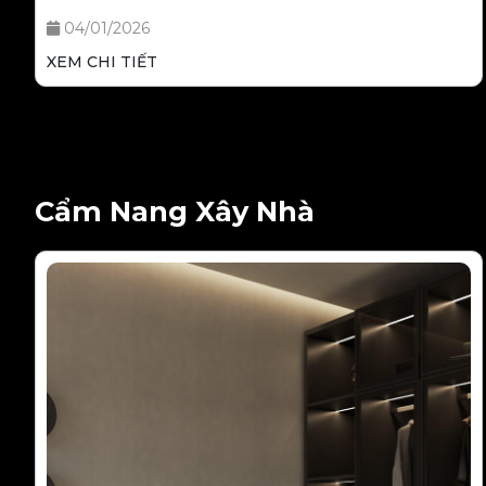
NHIÊN BẰNG CÔNG NGHỆ LẮP GHÉP
04/01/2026
XEM CHI TIẾT
Cẩm Nang Xây Nhà