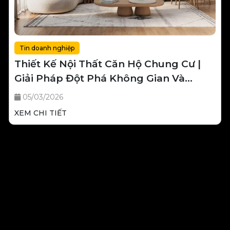
Tin doanh nghiệp
Thiết Kế Nội Thất Căn Hộ Chung Cư |
Giải Pháp Đột Phá Không Gian Và
Đẳng Cấp Sống 2026
05/03/2026
XEM CHI TIẾT