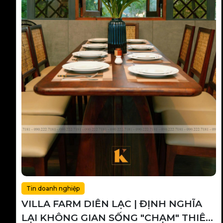
Tin doanh nghiệp
VILLA FARM DIÊN LẠC | ĐỊNH NGHĨA
LẠI KHÔNG GIAN SỐNG "CHẠM" THIÊN