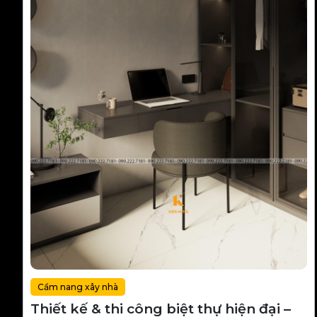
Cẩm nang xây nhà
Thiết kế & thi công biệt thự hiện đại –