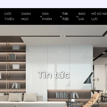
GIỚI
DANH
SẢN
TIN
BÁO
HỒ SƠ N
THIỆU
MỤC
PHẨM
TỨC
GIÁ
LỰC
Tin tức