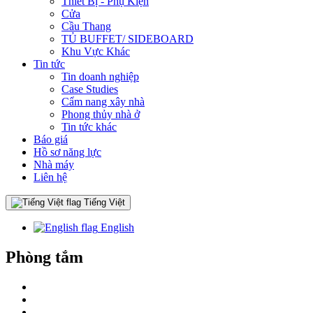
Thiết Bị - Phụ Kiện
Cửa
Cầu Thang
TỦ BUFFET/ SIDEBOARD
Khu Vực Khác
Tin tức
Tin doanh nghiệp
Case Studies
Cẩm nang xây nhà
Phong thủy nhà ở
Tin tức khác
Báo giá
Hồ sơ năng lực
Nhà máy
Liên hệ
Tiếng Việt
English
Phòng tắm