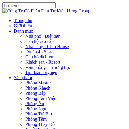
Trang chủ
Giới thiệu
Danh mục
Nhà phố - Biệt thự
Căn hộ cao cấp
Nhà hàng - Club House
Dự án 4 - 5 sao
Căn hộ dịch vụ
Khách sạn - Resort
Văn phòng - Trường học
Tin doanh nghiệp
Sản phẩm
Phòng Master
Phòng Khách
Phòng Bếp
Phòng Làm Việc
Phòng Ăn
Phòng Ngủ
Phòng Trẻ Em
Phòng Tắm
Phòng Thay Đồ