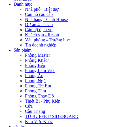
Danh mục
Nhà phố - Biệt thự
Căn hộ cao cấp
Nhà hàng - Club House
Dự án 4 - 5 sao
Căn hộ dịch vụ
Khách sạn - Resort
Văn phòng - Trường học
Tin doanh nghiệp
Sản phẩm
Phòng Master
Phòng Khách
Phòng Bếp
Phòng Làm Việc
Phòng Ăn
Phòng Ngủ
Phòng Trẻ Em
Phòng Tắm
Phòng Thay Đồ
Thiết Bị - Phụ Kiện
Cửa
Cầu Thang
TỦ BUFFET/ SIDEBOARD
Khu Vực Khác
Tin tức